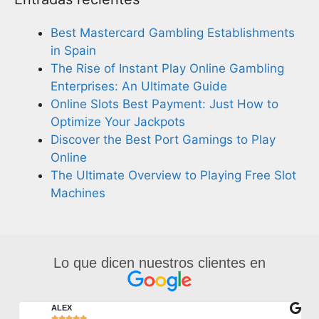
Best Mastercard Gambling Establishments
in Spain
The Rise of Instant Play Online Gambling
Enterprises: An Ultimate Guide
Online Slots Best Payment: Just How to
Optimize Your Jackpots
Discover the Best Port Gamings to Play
Online
The Ultimate Overview to Playing Free Slot
Machines
Lo que dicen nuestros clientes en
ALEX




