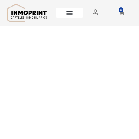
0
Wazamba Casino:
Ανακαλύψτε Ατελείωτη
Διασκέδαση