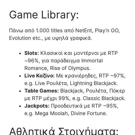
Game Library:
Πάνω από 1.000 titles από NetEnt, Play’n GO,
Evolution etc., με υψηλά γραφικά.
Slots:
Κλασικοί και μοντέρνοι με RTP
~96%, για παράδειγμα Immortal
Romance, Rise of Olympus.
Live Καζίνο:
Με κρανιέρηδες, RTP ~97%,
e.g. Live Ρουλέτα, Lightning Blackjack.
Table Games:
Blackjack, Ρουλέτα, Πόκερ
με RTP μέχρι 99%, e.g. Classic Blackjack.
Jackpots:
Προοδευτικά με RTP ~95%,
e.g. Mega Moolah, Divine Fortune.
Αθλητικά Στοιχήματα: