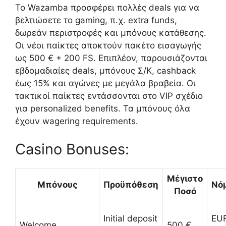
Το Wazamba προσφέρει πολλές deals για να
βελτιώσετε το gaming, π.χ. extra funds,
δωρεάν περιστροφές και μπόνους κατάθεσης.
Οι νέοι παίκτες αποκτούν πακέτο εισαγωγής
ως 500 € + 200 FS. Επιπλέον, παρουσιάζονται
εβδομαδιαίες deals, μπόνους Σ/Κ, cashback
έως 15% και αγώνες με μεγάλα βραβεία. Οι
τακτικοί παίκτες εντάσσονται στο VIP σχέδιο
για personalized benefits. Τα μπόνους όλα
έχουν wagering requirements.
Casino Bonuses:
Μέγιστο
Μπόνους
Προϋπόθεση
Νό
Ποσό
Initial deposit
EU
Welcome
500 €